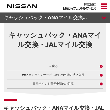
メ
イ
ン
コ
キャッシュバック・ANAマイル交換・JALマイル交換
ン
テ
日産カード トップ
ン
キャッシュバック・ANAマイ
ツ
へ
個人のお客さま
ル交換・JALマイル交換
法人のお客さま
←戻る
カードのお申込み
Webオンラインサービスからの申請方法と条件
日産ポイント
日産ポイント還元申請のご注意
くらしのお支払い
安心サポート
キャッシュバック・ANAマイル交換・JAL