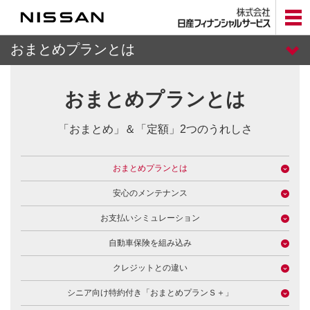
メ
イ
ン
コ
おまとめプランとは
ン
テ
カーリーストップ
ン
おまとめプランとは
ツ
へ
法人カーリース
「おまとめ」＆「定額」2つのうれしさ
おまとめプラン
おまとめプランとは
ClickMobi
安心のメンテナンス
お支払いシミュレーション
メンテナンス受託サービス
自動車保険を組み込み
カーリースについてのお問い合わせ
クレジットとの違い
シニア向け特約付き「おまとめプランＳ＋」