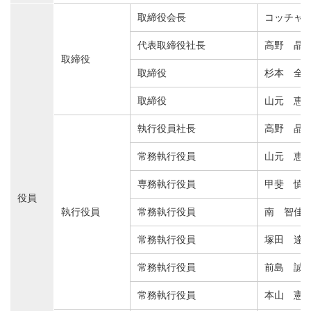
取締役会長
コッチャ 
代表取締役社長
高野 晶（T
取締役
取締役
杉本 全
取締役
山元 恵
執行役員社長
高野 晶（T
常務執行役員
山元 恵
専務執行役員
甲斐 慎
役員
執行役員
常務執行役員
南 智佳
常務執行役員
塚田 達
常務執行役員
前島 誠
常務執行役員
本山 憲