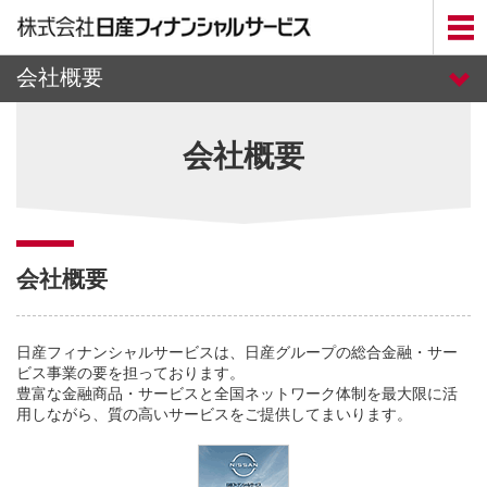
メ
イ
ン
コ
会社概要
ン
テ
企業情報TOP
ン
会社概要
ツ
へ
メッセージ
会社概要
会社概要
会社概要（English）
日産フィナンシャルサービスは、日産グループの総合金融・サー
事業概要
ビス事業の要を担っております。
豊富な金融商品・サービスと全国ネットワーク体制を最大限に活
コンプライアンス
用しながら、質の高いサービスをご提供してまいります。
決算情報