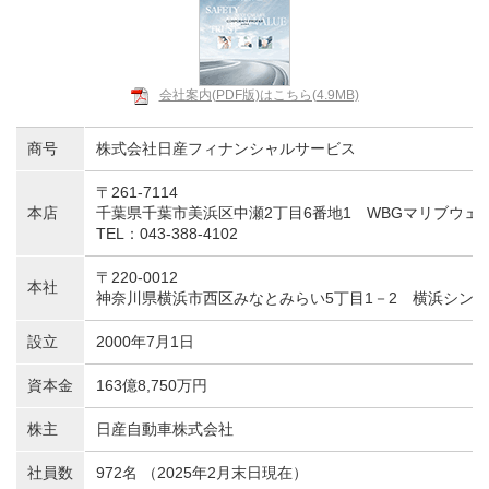
採用情報
WLB・健康経営
会社案内(PDF版)はこちら(4.9MB)
商号
株式会社日産フィナンシャルサービス
サステナビリティ
〒261-7114
本店
千葉県千葉市美浜区中瀬2丁目6番地1 WBGマリブウェ
TEL：
043-388-4102
〒220-0012
本社
神奈川県横浜市西区みなとみらい5丁目1－2 横浜シンフ
設立
2000年7月1日
資本金
163億8,750万円
株主
日産自動車株式会社
社員数
972名 （2025年2月末日現在）