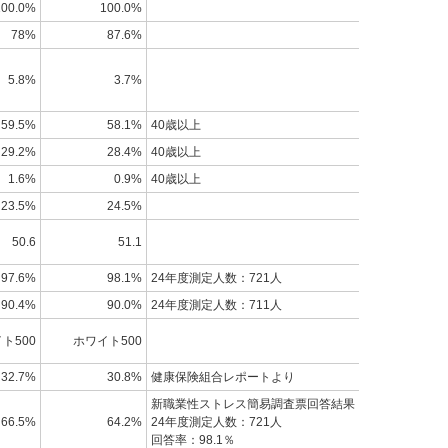
100.0%
100.0%
78%
87.6%
5.8%
3.7%
59.5%
58.1%
40歳以上
29.2%
28.4%
40歳以上
1.6%
0.9%
40歳以上
23.5%
24.5%
50.6
51.1
97.6%
98.1%
24年度測定人数：721人
90.4%
90.0%
24年度測定人数：711人
ト500
ホワイト500
32.7%
30.8%
健康保険組合レポートより
新職業性ストレス簡易調査票回答結果
66.5%
64.2%
24年度測定人数：721人
回答率：98.1％