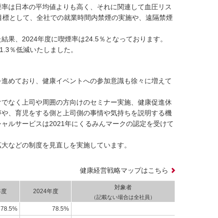
煙率は日本の平均値よりも高く、それに関連して血圧リス
目標として、全社での就業時間内禁煙の実施や、遠隔禁煙
、2024年度に喫煙率は24.5％となっております。
.3％低減いたしました。
を進めており、健康イベントへの参加意識も徐々に増えて
けでなく上司や周囲の方向けのセミナー実施、健康促進休
声や、育児をする側と上司側の事情や気持ちを説明する機
ャルサービスは2021年にくるみんマークの認定を受けて
拡大などの制度を見直しを実施しています。
健康経営戦略マップはこちら
対象者
年度
2024年度
（記載ない場合は全社員）
78.5%
78.5%