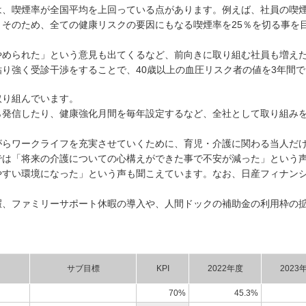
は、喫煙率が全国平均を上回っている点があります。例えば、社員の喫
そのため、全ての健康リスクの要因にもなる喫煙率を25％を切る事を
められた」という意見も出てくるなど、前向きに取り組む社員も増えた結果
り強く受診干渉をすることで、40歳以上の血圧リスク者の値を3年間で1
取り組んでいます。
ら発信したり、健康強化月間を毎年設定するなど、全社として取り組み
がらワークライフを充実させていくために、育児・介護に関わる当人だ
では「将来の介護についての心構えができた事で不安が減った」という
すい環境になった」という声も聞こえています。なお、日産フィナンシ
暇、ファミリーサポート休暇の導入や、人間ドックの補助金の利用枠の
サブ目標
KPI
2022年度
2023
70%
45.3%