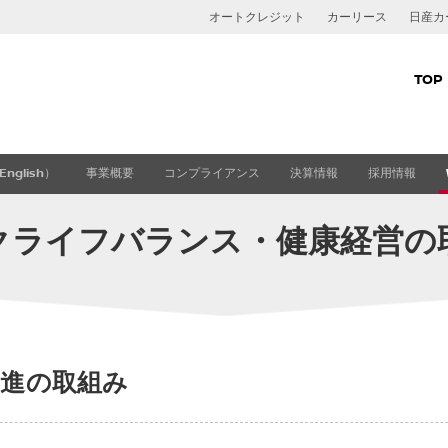
オートクレジット
カーリース
日産カ
TOP
オートク
nglish）
事業概要
コンプライアンス
決算情報
採用情報
残価設定
ニッサン
クライフバランス・健康経営の
ニッサン
ト
カーリー
おまとめ
進の取組み
ClickMo