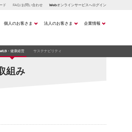
ード
FAQ/お問い合わせ
Webオンラインサービスへログイン
個人のお客さま
法人のお客さま
企業情報
レジットTOP
カーリースTOP
企業情報TOP
WLB・健康経営
サステナビリティ
型クレジット
法人カーリース
事業概要
オートクレジット
フリートサービス
採用情報
取組み
まいらいふクレジッ
リースバック
ニュースリリース
オートクレジットTOP
お知らせ
スTOP
残価設定型クレジット
プラン
ニッサンオートクレジット
bi