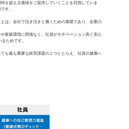
ニッサンまいらいふクレジッ
期待を超える価値をご提供していくことを目指していま
ドTOP
ト
切です。
日産カード一覧
日産カードTOP
ことは、会社で活き活きと働くための基礎であり、企業の
法人向け日産カード一覧
齢や家庭環境に関係なく、社員がモチベーション高く安心
いるためです。
っても最も重要な経営課題の１つととらえ、社員の健康へ