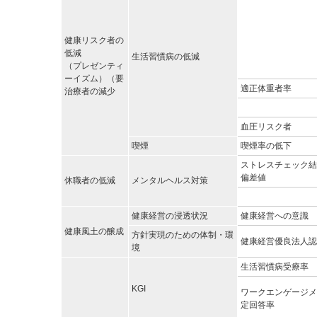
健康リスク者の
低減
生活習慣病の低減
（プレゼンティ
ーイズム）（要
適正体重者率
治療者の減少
血圧リスク者
喫煙
喫煙率の低下
ストレスチェック結
偏差値
休職者の低減
メンタルヘルス対策
健康経営の浸透状況
健康経営への意識
健康風土の醸成
方針実現のための体制・環
健康経営優良法人認
境
生活習慣病受療率
KGI
ワークエンゲージメ
定回答率