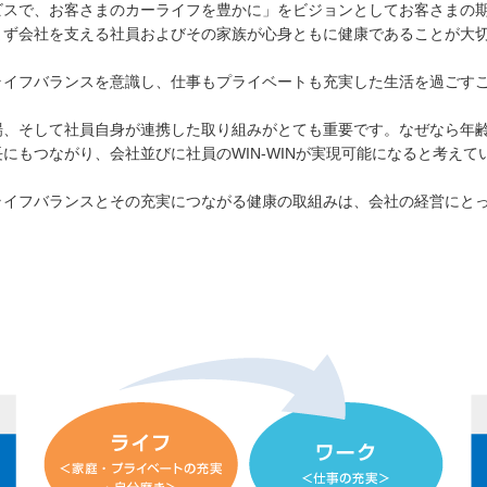
ビスで、お客さまのカーライフを豊かに」をビジョンとしてお客さまの
日産カー
まず会社を支える社員およびその家族が心身ともに健康であることが大
個人向け
ライフバランスを意識し、仕事もプライベートも充実した生活を過ごす
場、そして社員自身が連携した取り組みがとても重要です。なぜなら年
にもつながり、会社並びに社員のWIN-WINが実現可能になると考えて
ライフバランスとその充実につながる健康の取組みは、会社の経営にと