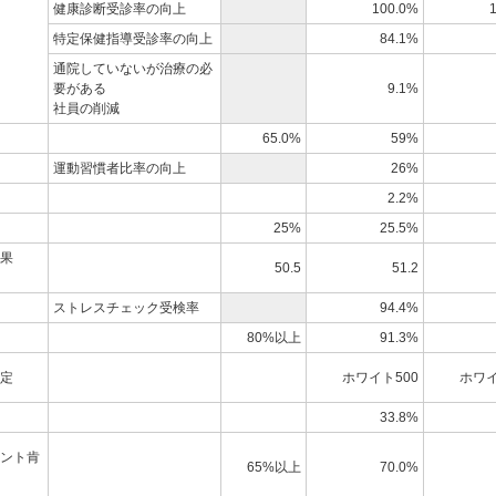
健康診断受診率の向上
100.0%
特定保健指導受診率の向上
84.1%
通院していないが治療の必
要がある
9.1%
社員の削減
65.0%
59%
運動習慣者比率の向上
26%
2.2%
25%
25.5%
果
50.5
51.2
ストレスチェック受検率
94.4%
80%以上
91.3%
定
ホワイト500
ホワイ
33.8%
ント肯
65%以上
70.0%