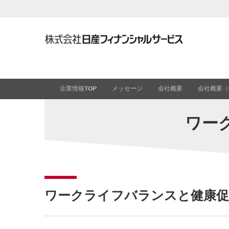
メ
イ
ン
コ
ン
テ
ン
ツ
企業情報TOP
メッセージ
会社概要
会社概要（E
へ
ワー
ワークライフバランスと健康促