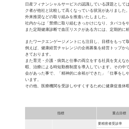
日産フィナンシャルサービスの認識している課題として
ク者が他社と比較して高くなっている状況がありました。
外来推奨などの取り組みを推進いたしました。
社内からは「禁煙に取り組むきっかけになり、タバコをや
また定期健康診断で血圧リスクがある方には、定期的に粘
またワークエンゲージメントにも注目し、目標をもって
例えば、健康経営チャレンジの企画募集を経営トップか
きております。
また育児・介護・病気と仕事の両立をする社員を支えな
暇、治療による時短勤務制度を導入しています。その中
会があった事で、「精神的に余裕ができた」「仕事をしや
います。
その他、医療機関を受診しやすくするために健康促進休
指標
重点目標
要精密者受診率